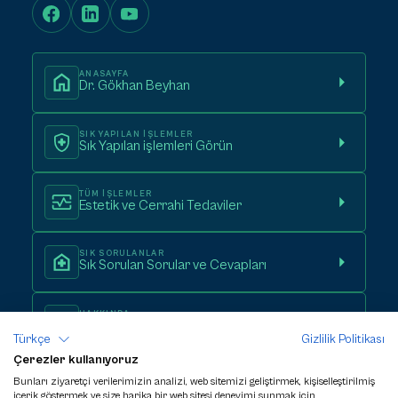
ANASAYFA
Dr. Gökhan Beyhan
SIK YAPILAN IŞLEMLER
Sık Yapılan işlemleri Görün
TÜM IŞLEMLER
Estetik ve Cerrahi Tedaviler
SIK SORULANLAR
Sık Sorulan Sorular ve Cevapları
HAKKINDA
Dr. Gökhan Beyhan Hakkında
Türkçe
Gizlilik Politikası
Çerezler kullanıyoruz
İLETIŞIM
Bunları ziyaretçi verilerimizin analizi, web sitemizi geliştirmek, kişiselleştirilmiş
Randevu Al
içerik göstermek ve size harika bir web sitesi deneyimi sunmak için