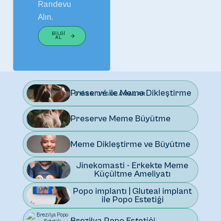
Randevu
Alın.
BILGI
AL
Preservé ile Meme Dikleştirme
DIĞER UYGULAMALAR
Preserve Meme Büyütme
Meme Dikleştirme ve Büyütme
Jinekomasti - Erkekte Meme
Küçültme Ameliyatı
Popo implantı | Gluteal implant
ile Popo Estetiği
Brezilya Popo Estetiği