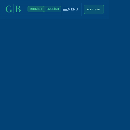
MENU
TURKISH
ENGLISH
ILETIŞIM
Op. Dr. Gökhan Beyhan
Arzuladığınız değişimi
keşfedin