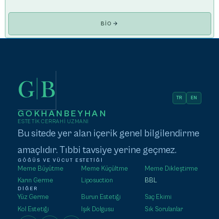
BIO
TR
EN
GOKHANBEYHAN
ESTETIK CERRAHI UZMANI
Bu sitede yer alan içerik genel bilgilendirme
amaçlıdır. Tıbbi tavsiye yerine geçmez.
GÖĞÜS VE VÜCUT ESTETIĞI
Meme Büyütme
Meme Küçültme
Meme Dikleştirme
Karın Germe
Liposuction
BBL
DIĞER
Yüz Germe
Burun Estetiği
Saç Ekimi
Kol Estetiği
Işık Dolgusu
Sık Sorulanlar