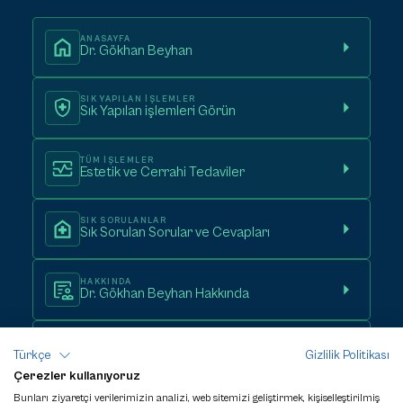
ANASAYFA
Dr. Gökhan Beyhan
SIK YAPILAN IŞLEMLER
Sık Yapılan işlemleri Görün
TÜM IŞLEMLER
Estetik ve Cerrahi Tedaviler
SIK SORULANLAR
Sık Sorulan Sorular ve Cevapları
HAKKINDA
Dr. Gökhan Beyhan Hakkında
İLETIŞIM
Randevu Al
Türkçe
Gizlilik Politikası
Çerezler kullanıyoruz
Her cerrahi veya girişimsel işlemde
Bunları ziyaretçi verilerimizin analizi, web sitemizi geliştirmek, kişiselleştirilmiş