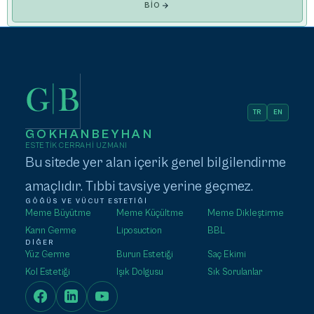
BIO
TR
EN
GOKHANBEYHAN
ESTETIK CERRAHI UZMANI
Bu sitede yer alan içerik genel bilgilendirme
amaçlıdır. Tıbbi tavsiye yerine geçmez.
GÖĞÜS VE VÜCUT ESTETIĞI
Meme Büyütme
Meme Küçültme
Meme Dikleştirme
Karın Germe
Liposuction
BBL
DIĞER
Yüz Germe
Burun Estetiği
Saç Ekimi
Kol Estetiği
Işık Dolgusu
Sık Sorulanlar