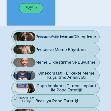
BILGI
AL
Preservé ile Meme Dikleştirme
DIĞER UYGULAMALAR
Preserve Meme Büyütme
Meme Dikleştirme ve Büyütme
Jinekomasti - Erkekte Meme
Küçültme Ameliyatı
Popo implantı | Gluteal implant
ile Popo Estetiği
Brezilya Popo Estetiği