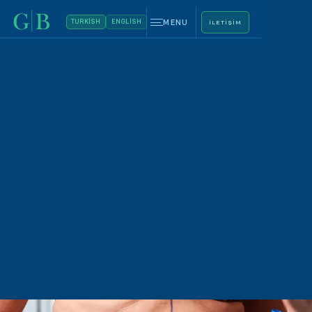
MENU
TURKISH
ENGLISH
ILETIŞIM
Op. Dr. Gökhan Beyhan
Arzuladığınız değişimi
keşfedin