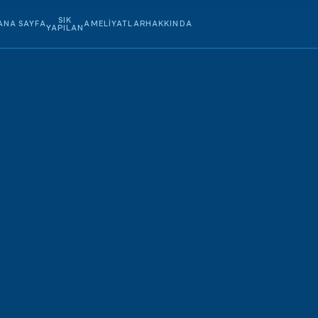
SIK
ANA SAYFA
AMELIYATLAR
HAKKINDA
YAPILAN