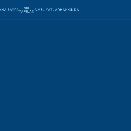
SIK
ANA SAYFA
AMELIYATLAR
HAKKINDA
YAPILAN