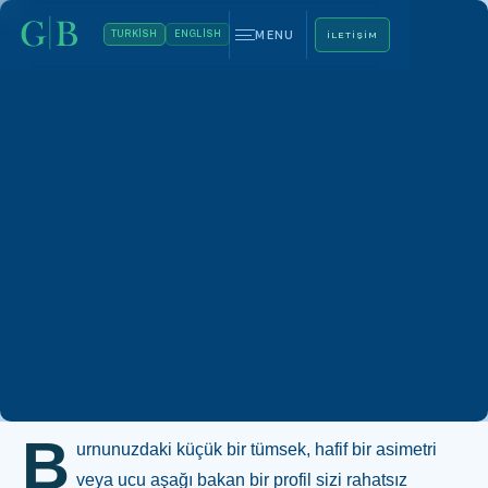
MENU
TURKISH
ENGLISH
ILETIŞIM
Whatsapp
+90 544 469 66 88
B
urnunuzdaki küçük bir tümsek, hafif bir asimetri
veya ucu aşağı bakan bir profil sizi rahatsız