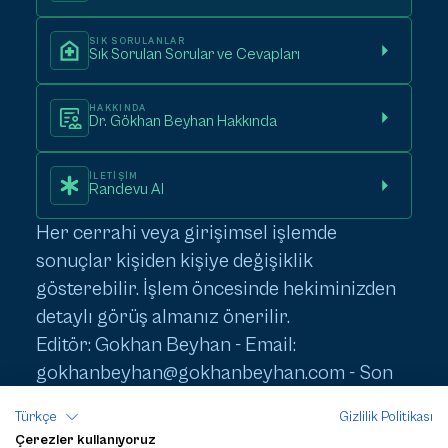
SIK SORULANLAR
Sık Sorulan Sorular ve Cevapları
HAKKINDA
Dr. Gökhan Beyhan Hakkında
İLETIŞIM
Randevu Al
Her cerrahi veya girişimsel işlemde
sonuçlar kişiden kişiye değişiklik
gösterebilir. İşlem öncesinde hekiminizden
detaylı görüş almanız önerilir.
Editör: Gokhan Beyhan - Email:
gokhanbeyhan@gokhanbeyhan.com
- Son
Güncelleme: 1 Haziran 2026
Türkçe
Gizlilik Politikası
Çerezler kullanıyoruz