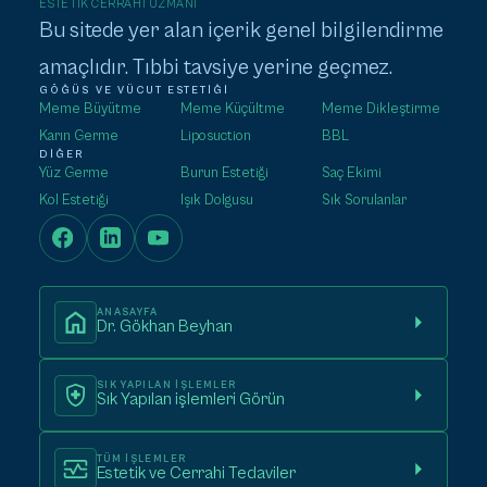
ESTETIK CERRAHI UZMANI
Bu sitede yer alan içerik genel bilgilendirme
amaçlıdır. Tıbbi tavsiye yerine geçmez.
GÖĞÜS VE VÜCUT ESTETIĞI
Meme Büyütme
Meme Küçültme
Meme Dikleştirme
Karın Germe
Liposuction
BBL
DIĞER
Yüz Germe
Burun Estetiği
Saç Ekimi
Kol Estetiği
Işık Dolgusu
Sık Sorulanlar
ANASAYFA
Dr. Gökhan Beyhan
SIK YAPILAN IŞLEMLER
Sık Yapılan işlemleri Görün
TÜM IŞLEMLER
Estetik ve Cerrahi Tedaviler