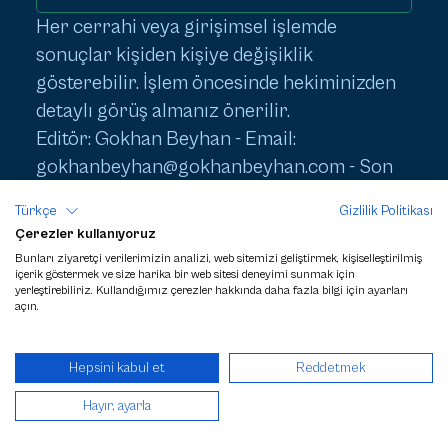
Her cerrahi veya girişimsel işlemde
sonuçlar kişiden kişiye değişiklik
gösterebilir. İşlem öncesinde hekiminizden
detaylı görüş almanız önerilir.
Editör: Gokhan Beyhan - Email:
gokhanbeyhan@gokhanbeyhan.com
- Son
Güncelleme: 1 Haziran 2026
Türkçe
Gizlilik Politikası
Çerezler kullanıyoruz
Bunları ziyaretçi verilerimizin analizi, web sitemizi geliştirmek, kişiselleştirilmiş
içerik göstermek ve size harika bir web sitesi deneyimi sunmak için
yerleştirebiliriz. Kullandığımız çerezler hakkında daha fazla bilgi için ayarları
ESTETIK İŞLEM FIYATLARI HAKKINDA
GIZLILIK POLITIKASI VE KVKK
açın.
CLC
PAYMENTS
TELIF HAKLARI SAKLIDIR - GOKHAN BEYHAN 2024 - GÜNCELLEME 01
Hepsini kabul et
Reddetmek
MART 2026
Hayır, ayarla