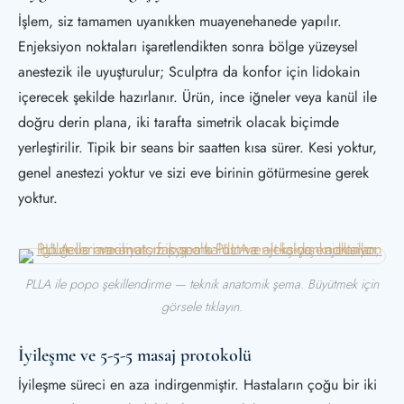
İşlem, siz tamamen uyanıkken muayenehanede yapılır.
Enjeksiyon noktaları işaretlendikten sonra bölge yüzeysel
anestezik ile uyuşturulur; Sculptra da konfor için lidokain
içerecek şekilde hazırlanır. Ürün, ince iğneler veya kanül ile
doğru derin plana, iki tarafta simetrik olacak biçimde
yerleştirilir. Tipik bir seans bir saatten kısa sürer. Kesi yoktur,
genel anestezi yoktur ve sizi eve birinin götürmesine gerek
yoktur.
PLLA ile popo şekillendirme — teknik anatomik şema. Büyütmek için
görsele tıklayın.
İyileşme ve 5-5-5 masaj protokolü
İyileşme süreci en aza indirgenmiştir. Hastaların çoğu bir iki