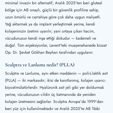
minimal invaziv bir alternatif; Aralık 2025'ten beri gluteal
bölge için AB onaylı, güçlü bir güvenlik profiline sahip,
uzun ömürlü ve cerrahiye göre çok daha uygun maliyetli.
Yağ aktarmak ya da implant yerleştirmek yerine, kendi
kolajeninizin üretimi uyarılır; yani ortaya çıkan hacim,
vücudunuzun kendi inşa ettiği dokudur — kademeli ve
doğal. Tüm enjeksiyonlar, Levent'teki muayenehanede bizzat
Op. Dr. Şevket Gökhan Beyhan tarafından uygulanır.
Sculptra ve Lanluma nedir? (PLLA)
Sculptra ve Lanluma, aynı etken maddenin — poli-L-laktik asit
(PLLA) — iki markasıdır; ikisi de kanıtlanmış, kolajen uyarıcı
biyostimülatörlerdir. Hyalüronik asit jeli gibi yer doldurmak
yerine, vücudunuzun cildin üç katmanında da yeniden
kolajen üretmesini sağlarlar. Sculptra Avrupa'da 1999'dan
beri yüz için kullanılmaktadır ve Aralık 2025'te AB Tıbbi