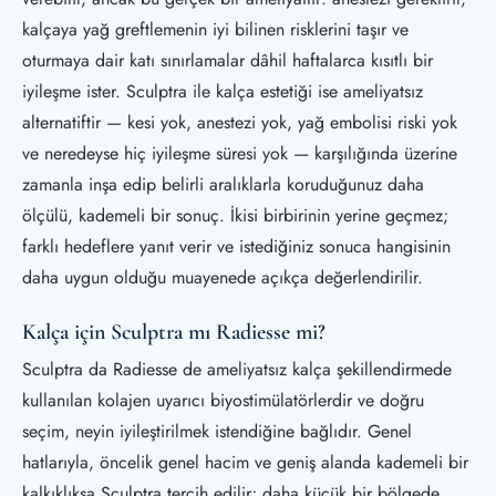
kalçaya yağ greftlemenin iyi bilinen risklerini taşır ve
oturmaya dair katı sınırlamalar dâhil haftalarca kısıtlı bir
iyileşme ister. Sculptra ile kalça estetiği ise ameliyatsız
alternatiftir — kesi yok, anestezi yok, yağ embolisi riski yok
ve neredeyse hiç iyileşme süresi yok — karşılığında üzerine
zamanla inşa edip belirli aralıklarla koruduğunuz daha
ölçülü, kademeli bir sonuç. İkisi birbirinin yerine geçmez;
farklı hedeflere yanıt verir ve istediğiniz sonuca hangisinin
daha uygun olduğu muayenede açıkça değerlendirilir.
Kalça için Sculptra mı Radiesse mi?
Sculptra da Radiesse de ameliyatsız kalça şekillendirmede
kullanılan kolajen uyarıcı biyostimülatörlerdir ve doğru
seçim, neyin iyileştirilmek istendiğine bağlıdır. Genel
hatlarıyla, öncelik genel hacim ve geniş alanda kademeli bir
kalkıklıksa Sculptra tercih edilir; daha küçük bir bölgede