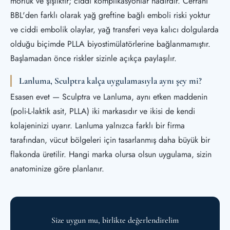
morluk ve şişliktir; ciddi komplikasyonlar nadirdir. Cerrahi
BBL'den farklı olarak yağ greftine bağlı emboli riski yoktur
ve ciddi embolik olaylar, yağ transferi veya kalıcı dolgularda
olduğu biçimde PLLA biyostimülatörlerine bağlanmamıştır.
Başlamadan önce riskler sizinle açıkça paylaşılır.
Lanluma, Sculptra kalça uygulamasıyla aynı şey mi?
Esasen evet — Sculptra ve Lanluma, aynı etken maddenin
(poli-L-laktik asit, PLLA) iki markasıdır ve ikisi de kendi
kolajeninizi uyarır. Lanluma yalnızca farklı bir firma
tarafından, vücut bölgeleri için tasarlanmış daha büyük bir
flakonda üretilir. Hangi marka olursa olsun uygulama, sizin
anatominize göre planlanır.
Size uygun mu, birlikte değerlendirelim