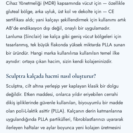
Cihaz Yönetmeliği (MDR) kapsamında vücut için — özellikle
gluteal bölge, arka uyluk, üst kol ve dekolte için — CE
sertifikası aldı; yani kalçayı şekillendirmek için kullanımı artık
AB'de endikasyon dışı değil, onaylı bir uygulamadır.
Lanluma (Sinclair) ise kalça gibi geniş vücut bölgeleri için
tasarlanmış, tek büyük flakonda yüksek miktarda PLLA sunan
bir üründür. Hangi marka kullanılırsa kullanılsın temel ilke
aynıdır: ortaya çıkan hacim, sizin kendi kolajeninizdir.
Sculptra kalçada hacmi nasıl oluşturur?
Sculptra, cilt altına yerleşip yer kaplayan klasik bir dolgu
değildir. Etken maddesi, onlarca yıldır eriyebilen cerrahi
dikiş ipliklerinde güvenle kullanılan, biyouyumlu bir madde
olan poli-L-laktik asittir (PLLA). Kalçanın derin katmanlarına
uygulandığında PLLA partikülleri, fibroblastlarınızı uyararak
ilerleyen haftalar ve aylar boyunca yeni kolajen üretmesini