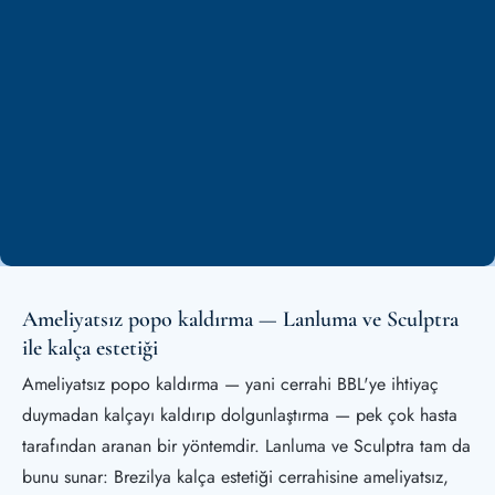
Whatsapp
+90 544 469 66 88
Ameliyatsız popo kaldırma — Lanluma ve Sculptra
ile kalça estetiği
Ameliyatsız popo kaldırma — yani cerrahi BBL'ye ihtiyaç
duymadan kalçayı kaldırıp dolgunlaştırma — pek çok hasta
tarafından aranan bir yöntemdir. Lanluma ve Sculptra tam da
bunu sunar: Brezilya kalça estetiği cerrahisine ameliyatsız,