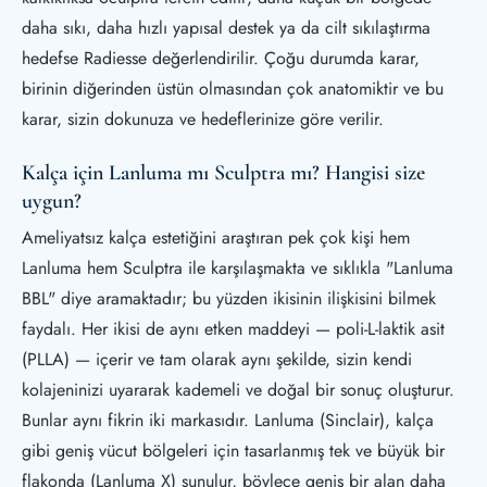
daha sıkı, daha hızlı yapısal destek ya da cilt sıkılaştırma
hedefse Radiesse değerlendirilir. Çoğu durumda karar,
birinin diğerinden üstün olmasından çok anatomiktir ve bu
karar, sizin dokunuza ve hedeflerinize göre verilir.
Kalça için Lanluma mı Sculptra mı? Hangisi size
uygun?
Ameliyatsız kalça estetiğini araştıran pek çok kişi hem
Lanluma hem Sculptra ile karşılaşmakta ve sıklıkla "Lanluma
BBL" diye aramaktadır; bu yüzden ikisinin ilişkisini bilmek
faydalı. Her ikisi de aynı etken maddeyi — poli-L-laktik asit
(PLLA) — içerir ve tam olarak aynı şekilde, sizin kendi
kolajeninizi uyararak kademeli ve doğal bir sonuç oluşturur.
Bunlar aynı fikrin iki markasıdır. Lanluma (Sinclair), kalça
gibi geniş vücut bölgeleri için tasarlanmış tek ve büyük bir
flakonda (Lanluma X) sunulur, böylece geniş bir alan daha