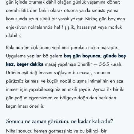
gün içinde oturmak dâhil olağan günlük yaşamına döner;
cerrahi BBL'den farklı olarak oturma ya da sırtüstü yatma
konusunda uzun süreli bir yasak yoktur. Birkaç gün boyunca
enjeksiyon noktalarında hafif şişlik, hassasiyet veya morluk
olabilir.
Bakımda en çok önem verilmesi gereken nokta masajdır.
Uygulama yapılan bölgelere
beş gün boyunca, günde beş
kez, beşer dakika
masaj yapılması önerilir — 5-5-5 kuralı.
Ürünün eşit dağılmasını sağlayan bu masaj, sonucun
pürüzsüz kalması ve küçük nodül oluşma ihtimalinin en aza
inmesi için yapabileceğiniz en etkili şeydir. Ayrıca ilk bir iki
gün yoğun egzersizden ve bölgeye doğrudan baskıdan
kaçınılması önerilir.
Sonucu ne zaman görürüm, ne kadar kalıcıdır?
Nihai sonucu hemen görmezsiniz ve bu bilinçli bir