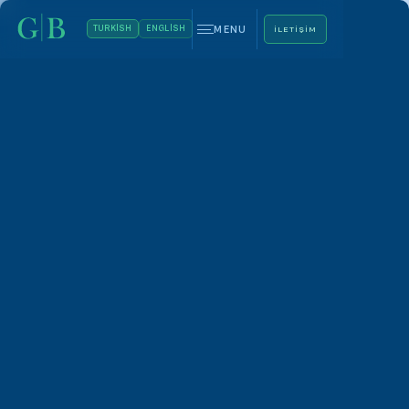
MENU
TURKISH
ENGLISH
ILETIŞIM