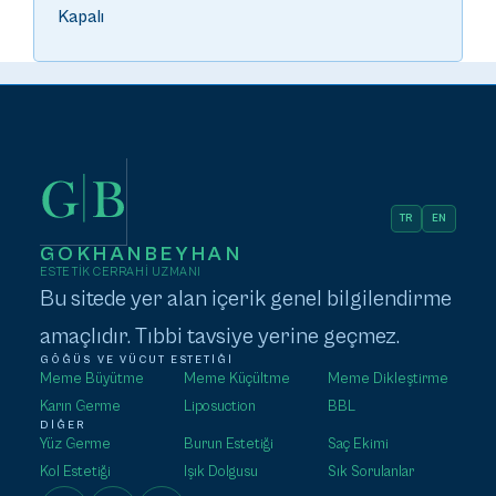
Kapalı
TR
EN
GOKHANBEYHAN
ESTETIK CERRAHI UZMANI
Bu sitede yer alan içerik genel bilgilendirme
amaçlıdır. Tıbbi tavsiye yerine geçmez.
GÖĞÜS VE VÜCUT ESTETIĞI
Meme Büyütme
Meme Küçültme
Meme Dikleştirme
Karın Germe
Liposuction
BBL
DIĞER
Yüz Germe
Burun Estetiği
Saç Ekimi
Kol Estetiği
Işık Dolgusu
Sık Sorulanlar