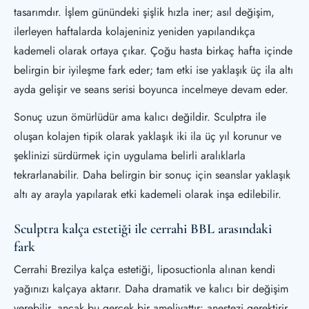
tasarımdır. İşlem günündeki şişlik hızla iner; asıl değişim,
ilerleyen haftalarda kolajeniniz yeniden yapılandıkça
kademeli olarak ortaya çıkar. Çoğu hasta birkaç hafta içinde
belirgin bir iyileşme fark eder; tam etki ise yaklaşık üç ila altı
ayda gelişir ve seans serisi boyunca incelmeye devam eder.
Sonuç uzun ömürlüdür ama kalıcı değildir. Sculptra ile
oluşan kolajen tipik olarak yaklaşık iki ila üç yıl korunur ve
şeklinizi sürdürmek için uygulama belirli aralıklarla
tekrarlanabilir. Daha belirgin bir sonuç için seanslar yaklaşık
altı ay arayla yapılarak etki kademeli olarak inşa edilebilir.
Sculptra kalça estetiği ile cerrahi BBL arasındaki
fark
Cerrahi Brezilya kalça estetiği, liposuctionla alınan kendi
yağınızı kalçaya aktarır. Daha dramatik ve kalıcı bir değişim
verebilir, ancak bu gerçek bir ameliyattır: anestezi gerektirir,