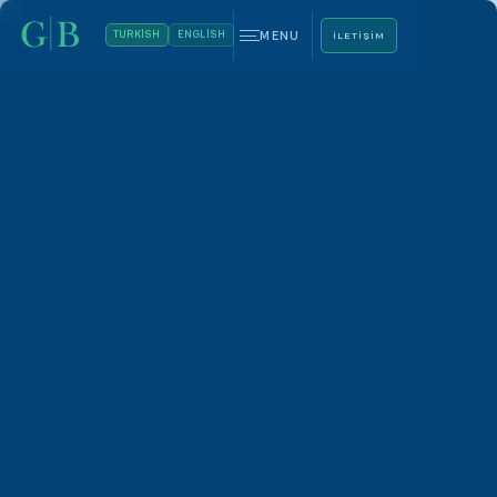
MENU
TURKISH
ENGLISH
ILETIŞIM