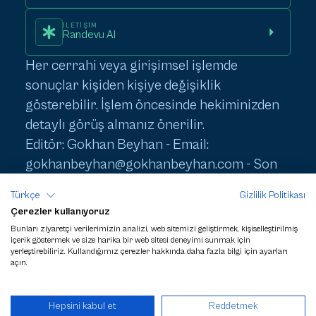
İLETIŞIM
Randevu Al
Her cerrahi veya girişimsel işlemde
sonuçlar kişiden kişiye değişiklik
gösterebilir. İşlem öncesinde hekiminizden
detaylı görüş almanız önerilir.
Editör: Gokhan Beyhan - Email:
gokhanbeyhan@gokhanbeyhan.com
- Son
Güncelleme: 1 Haziran 2026
Türkçe
Gizlilik Politikası
Çerezler kullanıyoruz
Bunları ziyaretçi verilerimizin analizi, web sitemizi geliştirmek, kişiselleştirilmiş
içerik göstermek ve size harika bir web sitesi deneyimi sunmak için
yerleştirebiliriz. Kullandığımız çerezler hakkında daha fazla bilgi için ayarları
ESTETIK İŞLEM FIYATLARI HAKKINDA
GIZLILIK POLITIKASI VE KVKK
açın.
CLC
PAYMENTS
TELIF HAKLARI SAKLIDIR - GOKHAN BEYHAN 2024 - GÜNCELLEME 01
Hepsini kabul et
Reddetmek
MART 2026