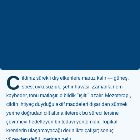
Whatsapp
+90 544 469 66 88
C
ildiniz sürekli dış etkenlere maruz kalır — güneş,
stres, uykusuzluk, şehir havası. Zamanla nem
kaybeder, tonu matlaşır, o bildik "ışıltı" azalır. Mezoterapi,
cildin ihtiyaç duyduğu aktif maddeleri dışarıdan sürmek
yerine doğrudan cilt altına ileterek bu süreci tersine
çevirmeyi hedefleyen bir tedavi yöntemidir. Topikal
kremlerin ulaşamayacağı derinlikte çalışır; sonuç
yüzeyden değil, içeriden gelir.