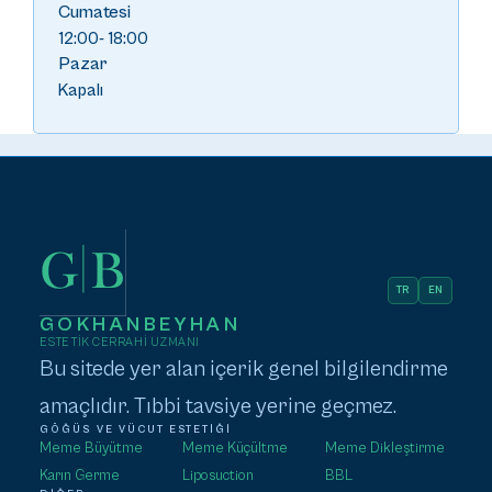
Cumatesi
12:00- 18:00
Pazar
Kapalı
TR
EN
GOKHANBEYHAN
ESTETIK CERRAHI UZMANI
Bu sitede yer alan içerik genel bilgilendirme
amaçlıdır. Tıbbi tavsiye yerine geçmez.
GÖĞÜS VE VÜCUT ESTETIĞI
Meme Büyütme
Meme Küçültme
Meme Dikleştirme
Karın Germe
Liposuction
BBL