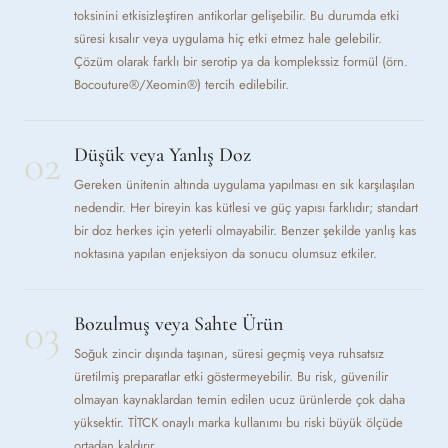
toksinini etkisizleştiren antikorlar gelişebilir. Bu durumda etki
süresi kısalır veya uygulama hiç etki etmez hale gelebilir.
Çözüm olarak farklı bir serotip ya da komplekssiz formül (örn.
Bocouture®/Xeomin®) tercih edilebilir.
02
Düşük veya Yanlış Doz
Gereken ünitenin altında uygulama yapılması en sık karşılaşılan
nedendir. Her bireyin kas kütlesi ve güç yapısı farklıdır; standart
bir doz herkes için yeterli olmayabilir. Benzer şekilde yanlış kas
noktasına yapılan enjeksiyon da sonucu olumsuz etkiler.
03
Bozulmuş veya Sahte Ürün
Soğuk zincir dışında taşınan, süresi geçmiş veya ruhsatsız
üretilmiş preparatlar etki göstermeyebilir. Bu risk, güvenilir
olmayan kaynaklardan temin edilen ucuz ürünlerde çok daha
yüksektir. TİTCK onaylı marka kullanımı bu riski büyük ölçüde
ortadan kaldırır.