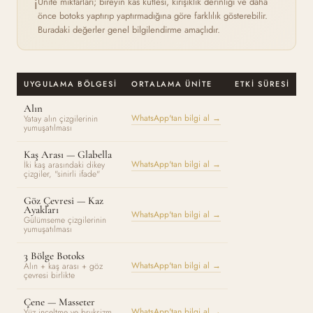
Ünite miktarları; bireyin kas kütlesi, kırışıklık derinliği ve daha
ℹ️
önce botoks yaptırıp yaptırmadığına göre farklılık gösterebilir.
Buradaki değerler genel bilgilendirme amaçlıdır.
UYGULAMA BÖLGESI
ORTALAMA ÜNITE
ETKI SÜRESI
B
Alın
WhatsApp'tan bilgi al →
Yatay alın çizgilerinin
yumuşatılması
Kaş Arası — Glabella
WhatsApp'tan bilgi al →
İki kaş arasındaki dikey
çizgiler, "sinirli ifade"
Göz Çevresi — Kaz
Ayakları
WhatsApp'tan bilgi al →
Gülümseme çizgilerinin
yumuşatılması
3 Bölge Botoks
WhatsApp'tan bilgi al →
Alın + kaş arası + göz
çevresi birlikte
Çene — Masseter
WhatsApp'tan bilgi al →
Yüz inceltme ve bruksizm