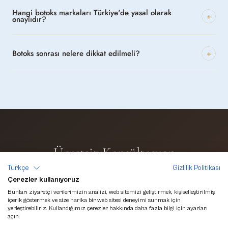
Hangi botoks markaları Türkiye'de yasal olarak
+
onaylıdır?
Botoks sonrası nelere dikkat edilmeli?
+
Ücretsiz Konsültasyon
Randevusu Alın
Türkçe
Gizlilik Politikası
Çerezler kullanıyoruz
Kişisel yüz analizi ve güncel fiyat bilgisi için bizimle iletişime geçin
Bunları ziyaretçi verilerimizin analizi, web sitemizi geliştirmek, kişiselleştirilmiş
içerik göstermek ve size harika bir web sitesi deneyimi sunmak için
yerleştirebiliriz. Kullandığımız çerezler hakkında daha fazla bilgi için ayarları
açın.
RANDEVU AL →