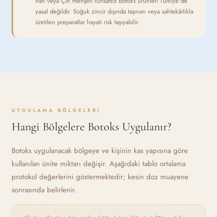
İran veya Çin menşeli ruhsatsız botoks ürünleri Türkiye'de
yasal değildir. Soğuk zincir dışında taşınan veya sahtekârlıkla
üretilen preparatlar hayati risk taşıyabilir.
UYGULAMA BÖLGELERI
Hangi Bölgelere Botoks Uygulanır?
Botoks uygulanacak bölgeye ve kişinin kas yapısına göre
kullanılan ünite miktarı değişir. Aşağıdaki tablo ortalama
protokol değerlerini göstermektedir; kesin doz muayene
sonrasında belirlenir.