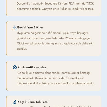
Dysport®, Nabota®, Bocouture®) hem FDA hem de TİTCK
denetimine tabidir. Onaysız ürün kullanımı ciddi riskler taşır.
⚠️
Geçici Yan Etkiler
Uygulama bölgesinde hafif morluk, şişlik veya baş ağrısı
görülebilir. Bu etkiler genellikle 24–72 saat içinde geçer.
Ciddi komplikasyonlar deneyimsiz uygulayıcılarda daha sık
görülür.
🚫
Kontrendikasyonlar
Gebelik ve emzirme döneminde, nöromüsküler hastalığı
bulunanlarda (Myasthenia Gravis vb.) ve enjeksiyon
bölgesinde aktif enfeksiyon varsa botoks uygulanmamalıdır.
🔬
Kaçak Ürün Tehlikesi