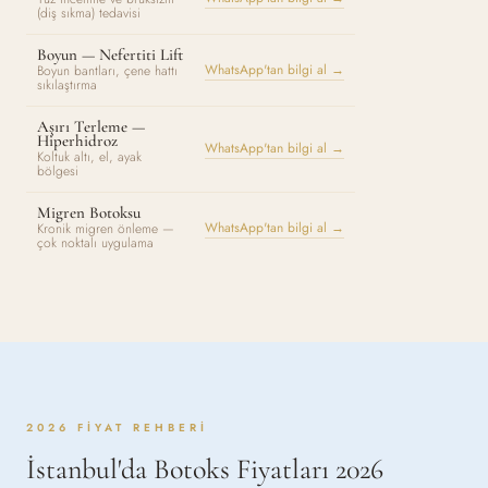
(diş sıkma) tedavisi
Boyun — Nefertiti Lift
WhatsApp'tan bilgi al →
Boyun bantları, çene hattı
sıkılaştırma
Aşırı Terleme —
Hiperhidroz
WhatsApp'tan bilgi al →
Koltuk altı, el, ayak
bölgesi
Migren Botoksu
WhatsApp'tan bilgi al →
Kronik migren önleme —
çok noktalı uygulama
2026 FIYAT REHBERI
İstanbul'da Botoks Fiyatları 2026