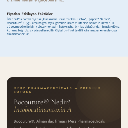
bizimle iletişime geçebilirsiniz.
Fiyatları Etkileyen Faktörler
İstanbul'da botoks fiyatları; kullanılan ürün markası (Botox®, Dysport®, Nabota®,
Bocouture®), uygulama bölgesi sayısı, gereken ünite miktarı ve hekimin uzmanlık
düzeyine göre farklılık göstermektedir. Botoks ithal bir ilaç olduğundan fiyatlar döviz
kuruna bağlı olarak güncellenebilir. Kişisel bir fiyat teklifi için muayene randevusu
almanız önerilir.
MERZ PHARMACEUTICALS — PREMIUM
BOTOKS
Bocouture® Nedir?
İncobotulinumtoxin A
Bocouture®, Alman ilaç firması Merz Pharmaceuticals