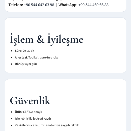
Telefon:
+90 544 642 63 98
|
WhatsApp:
+90 544 469 66 88
İşlem & İyileşme
Süre:
20–30 dk
Anestezi:
Topikal; gerekirse lokal
Dönüş:
Aynı gün
Güvenlik
Ürün:
CE/FDA onaylı
İzlenebilirlik: lot/seri kaydı
Vasküler risk azaltımı: anatomiye saygılı teknik