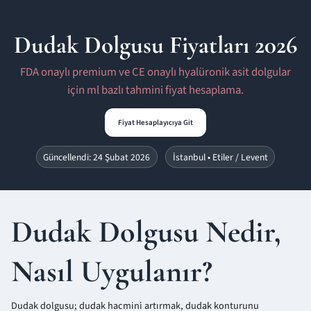
Dudak Dolgusu Fiyatları 2026
FDA onaylı premium ve CE onaylı hyalüronik asit dolgular
için ml bazlı tahmini fiyat hesaplama.
Fiyat Hesaplayıcıya Git
Güncellendi: 24 Şubat 2026
İstanbul • Etiler / Levent
Dudak Dolgusu Nedir,
Nasıl Uygulanır?
Dudak dolgusu; dudak hacmini artırmak, dudak konturunu