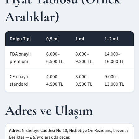
Aralıklar)
Dolgu Tipi
0,5 ml
1 ml
1–2 ml
FDA onaylı
6.000–
8.600–
14.000–
premium
6.500 TL
9.200 TL
16.000 TL
CE onaylı
4.000–
5.000–
9.000–
standard
4.500 TL
8.500 TL
13.000 TL
Adres ve Ulaşım
Adres:
Nisbetiye Caddesi No:10, Nisbetiye On Rezidans, Levent /
Beşiktaş —
Etiler
olarak da geçer.